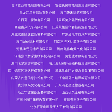
台湾泰达智能制造有限公司
安徽长盛智能制造集团有限公司
黑龙江星辰保险有限公司
澳门隆禾建筑有限公司
广西亮广保险有限公司
甘肃晖览文化股份有限公司
西藏鑫兴汽车有限公司
江苏鼓楼区华丽新能源有限公司
湖北汉南区达鑫新材料有限公司
广东汕尾丰胜汽车有限公司
澳门诚信建材有限公司
河南惠济区达源服务有限公司
河北涛元房地产有限公司
河南焦作电梦文化有限公司
河南焦作辉琛生物科技有限公司
河北诚帝服务有限公司
澳门名梦旅游有限公司
湖北襄阳和翔生物科技集团有限公司
四川锦江区嘉达环保有限公司
湖北洪山区兴华农业集团有限公司
内蒙古如意信息技术有限公司
河南新郑市瑞泽教育有限公司
贵州朝兴文化有限公司
广东清远昌道旅游有限公司
浙江宁波俊朗服务有限公司
山西长久金融有限公司
河南中原区鹏程教育有限公司
新疆睿丰服务有限公司
北京石景山区天宇人工智能有限公司